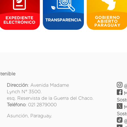
tenible
Dirección
: Avenida Madame
@
Lynch N° 3500.
M
esq. Reservista de la Guerra del Chaco.
Sost
Teléfono
: 021 2879000
M
Sost
Asunción, Paraguay.
@