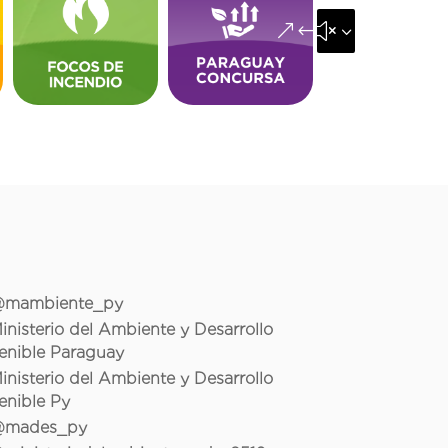
&#x35;
mambiente_py
inisterio del Ambiente y Desarrollo
enible Paraguay
inisterio del Ambiente y Desarrollo
enible Py
mades_py