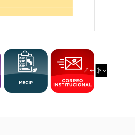
&#x35;