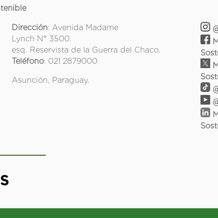
tenible
Dirección
: Avenida Madame
@
Lynch N° 3500.
M
esq. Reservista de la Guerra del Chaco.
Sost
Teléfono
: 021 2879000
M
Sost
Asunción, Paraguay.
@
@
M
Sost