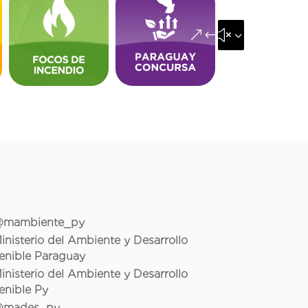
&#x35;
mambiente_py
inisterio del Ambiente y Desarrollo
enible Paraguay
inisterio del Ambiente y Desarrollo
enible Py
mades_py