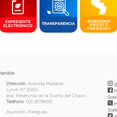
tenible
Dirección
: Avenida Madame
@
Lynch N° 3500.
M
esq. Reservista de la Guerra del Chaco.
Sost
Teléfono
: 021 2879000
M
Sost
Asunción, Paraguay.
@