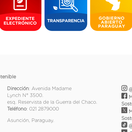
tenible
Dirección
: Avenida Madame
@
Lynch N° 3500.
M
esq. Reservista de la Guerra del Chaco.
Sost
Teléfono
: 021 2879000
M
Sost
Asunción, Paraguay.
@