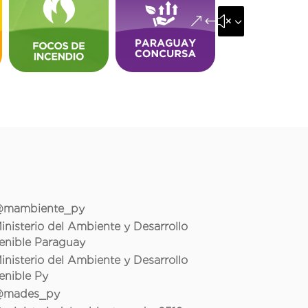
&#x35;
mambiente_py
inisterio del Ambiente y Desarrollo
enible Paraguay
inisterio del Ambiente y Desarrollo
enible Py
mades_py