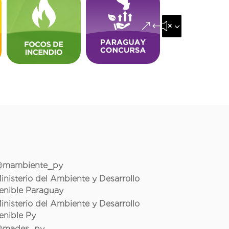
&#x35;
mambiente_py
inisterio del Ambiente y Desarrollo
enible Paraguay
inisterio del Ambiente y Desarrollo
enible Py
mades_py