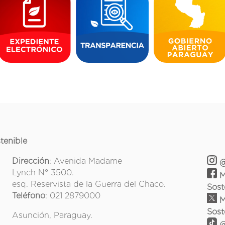
tenible
Dirección
: Avenida Madame
@
Lynch N° 3500.
M
esq. Reservista de la Guerra del Chaco.
Sost
Teléfono
: 021 2879000
M
Sost
Asunción, Paraguay.
@