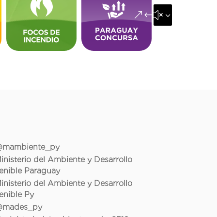
&#x35;
mambiente_py
inisterio del Ambiente y Desarrollo
enible Paraguay
inisterio del Ambiente y Desarrollo
enible Py
mades_py