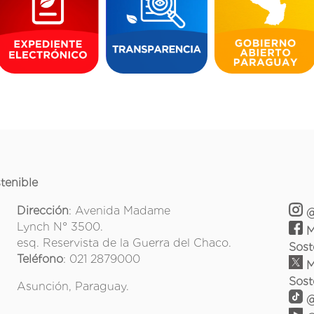
tenible
Dirección
: Avenida Madame
@
Lynch N° 3500.
M
esq. Reservista de la Guerra del Chaco.
Sost
Teléfono
: 021 2879000
M
Sost
Asunción, Paraguay.
@