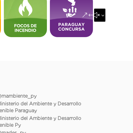
&#x35;
mambiente_py
inisterio del Ambiente y Desarrollo
enible Paraguay
inisterio del Ambiente y Desarrollo
enible Py
mades_py