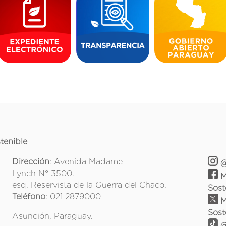
tenible
Dirección
: Avenida Madame
@
Lynch N° 3500.
M
esq. Reservista de la Guerra del Chaco.
Sost
Teléfono
: 021 2879000
M
Sost
Asunción, Paraguay.
@