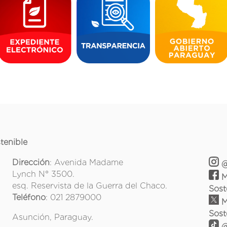
tenible
Dirección
: Avenida Madame
@
Lynch N° 3500.
M
esq. Reservista de la Guerra del Chaco.
Sost
Teléfono
: 021 2879000
M
Sost
Asunción, Paraguay.
@