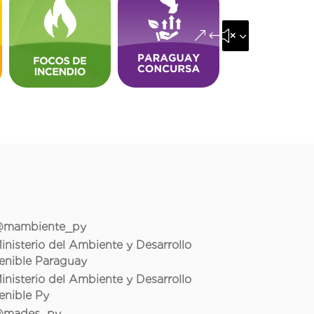
&#x35;
mambiente_py
inisterio del Ambiente y Desarrollo
enible Paraguay
inisterio del Ambiente y Desarrollo
enible Py
mades_py