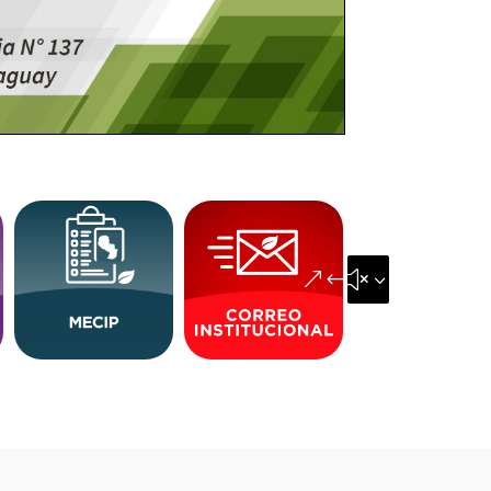
&#x35;