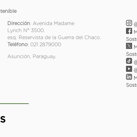
tenible
Dirección
: Avenida Madame
@
Lynch N° 3500.
M
esq. Reservista de la Guerra del Chaco.
Sost
Teléfono
: 021 2879000
M
Sost
Asunción, Paraguay.
@
@
M
Sost