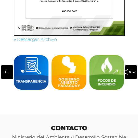
» Descargar Archivo
#
&#x3
CONTACTO
Ministerio del Ambiente y Desarrollo Sostenible