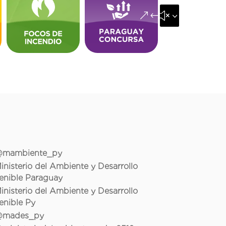
&#x35;
mambiente_py
inisterio del Ambiente y Desarrollo
enible Paraguay
inisterio del Ambiente y Desarrollo
enible Py
mades_py