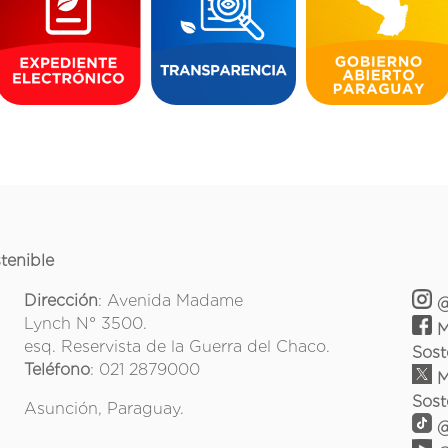
tenible
Dirección
: Avenida Madame
@
Lynch N° 3500.
M
esq. Reservista de la Guerra del Chaco.
Sost
Teléfono
: 021 2879000
M
Sost
Asunción, Paraguay.
@