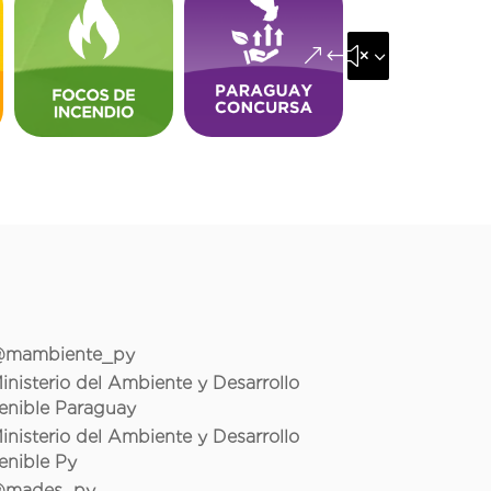
&#x35;
mambiente_py
inisterio del Ambiente y Desarrollo
enible Paraguay
inisterio del Ambiente y Desarrollo
enible Py
mades_py