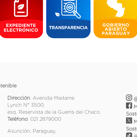
tenible
Dirección
: Avenida Madame
@
Lynch N° 3500.
M
esq. Reservista de la Guerra del Chaco.
Sost
Teléfono
: 021 2879000
M
Sost
Asunción, Paraguay.
@