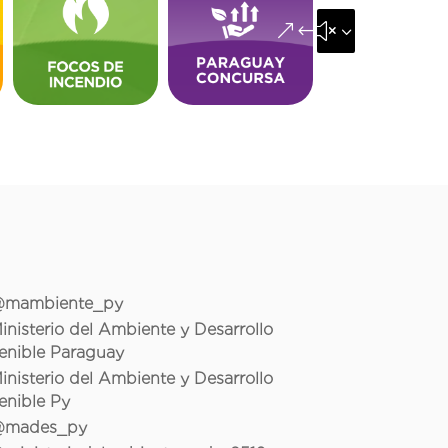
&#x35;
mambiente_py
inisterio del Ambiente y Desarrollo
enible Paraguay
inisterio del Ambiente y Desarrollo
enible Py
mades_py