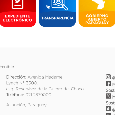
tenible
Dirección
: Avenida Madame
@
Lynch N° 3500.
M
esq. Reservista de la Guerra del Chaco.
Sost
Teléfono
: 021 2879000
M
Sost
Asunción, Paraguay.
@