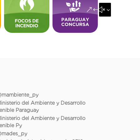
&#x35;
mambiente_py
inisterio del Ambiente y Desarrollo
enible Paraguay
inisterio del Ambiente y Desarrollo
enible Py
mades_py