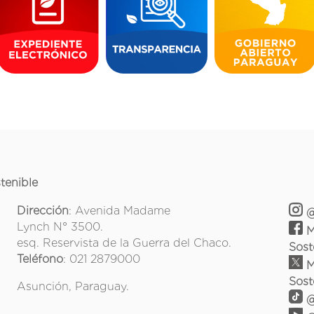
tenible
Dirección
: Avenida Madame
@
Lynch N° 3500.
M
esq. Reservista de la Guerra del Chaco.
Sost
Teléfono
: 021 2879000
M
Sost
Asunción, Paraguay.
@