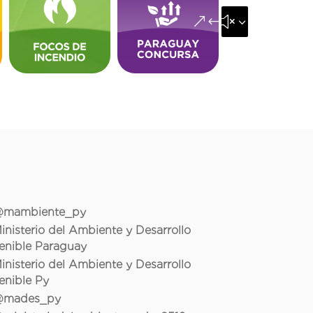
&#x35;
mambiente_py
inisterio del Ambiente y Desarrollo
enible Paraguay
inisterio del Ambiente y Desarrollo
enible Py
mades_py