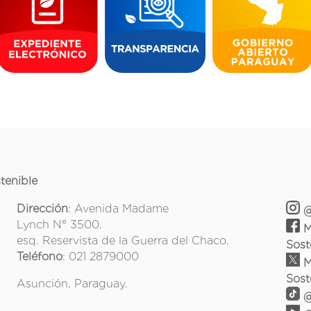
tenible
Dirección
: Avenida Madame
@
Lynch N° 3500.
M
esq. Reservista de la Guerra del Chaco.
Sost
Teléfono
: 021 2879000
M
Sost
Asunción, Paraguay.
@