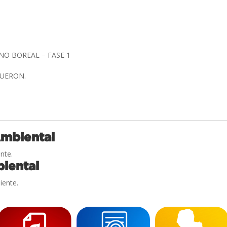
NO BOREAL – FASE 1
QUERON.
Ambiental
nte.
iental
iente.