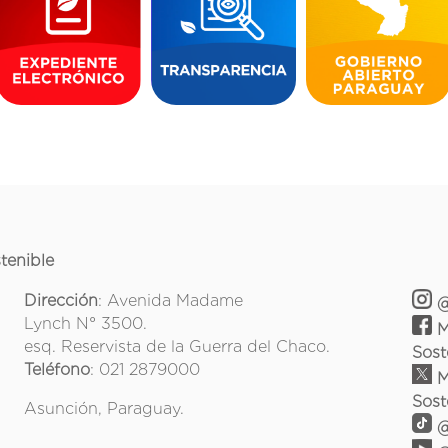
tenible
Dirección
: Avenida Madame
@
Lynch N° 3500.
M
esq. Reservista de la Guerra del Chaco.
Sost
Teléfono
: 021 2879000
M
Sost
Asunción, Paraguay.
@