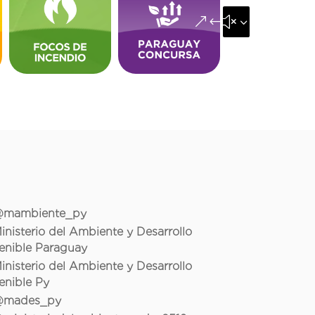
&#x35;
mambiente_py
inisterio del Ambiente y Desarrollo
enible Paraguay
inisterio del Ambiente y Desarrollo
enible Py
mades_py