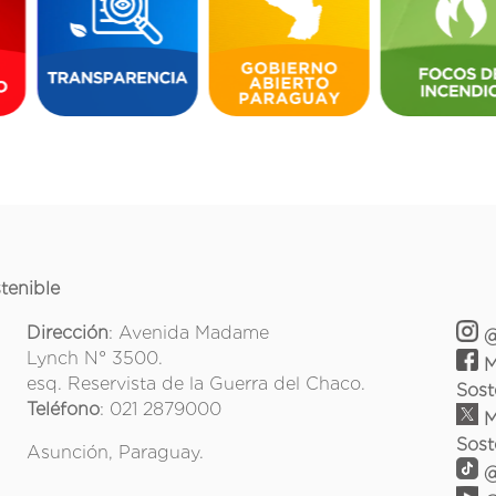
tenible
Dirección
: Avenida Madame
@
Lynch N° 3500.
M
esq. Reservista de la Guerra del Chaco.
Sost
Teléfono
: 021 2879000
M
Sost
Asunción, Paraguay.
@