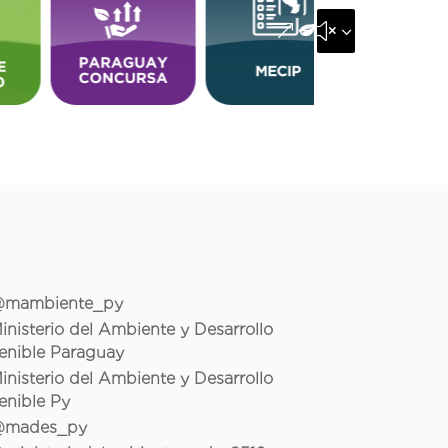
&#x35;
mambiente_py
inisterio del Ambiente y Desarrollo
enible Paraguay
inisterio del Ambiente y Desarrollo
enible Py
mades_py