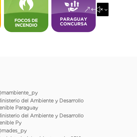
&#x35;
mambiente_py
inisterio del Ambiente y Desarrollo
enible Paraguay
inisterio del Ambiente y Desarrollo
enible Py
mades_py