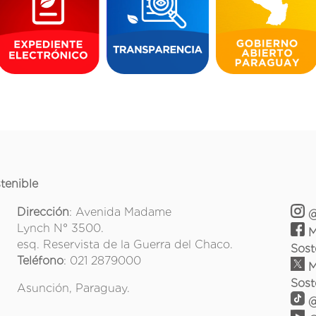
tenible
Dirección
: Avenida Madame
@
Lynch N° 3500.
M
esq. Reservista de la Guerra del Chaco.
Sost
Teléfono
: 021 2879000
M
Sost
Asunción, Paraguay.
@