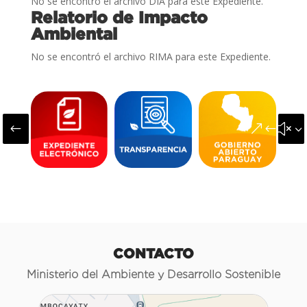
No se encontró el archivo DIA para este Expediente.
Relatorio de Impacto
Ambiental
No se encontró el archivo RIMA para este Expediente.
#
&#x3
CONTACTO
Ministerio del Ambiente y Desarrollo Sostenible