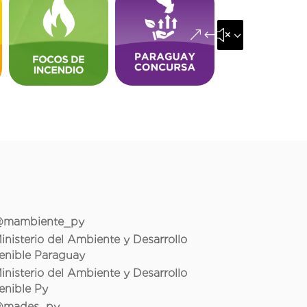
&#x35;
mambiente_py
inisterio del Ambiente y Desarrollo
enible Paraguay
inisterio del Ambiente y Desarrollo
enible Py
mades_py