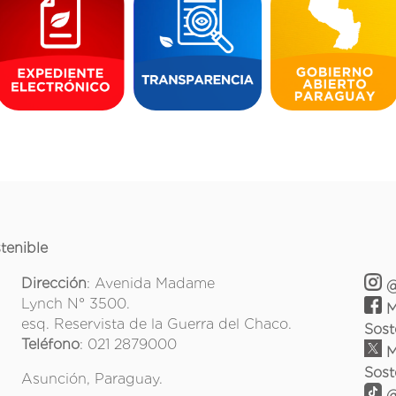
tenible
Dirección
: Avenida Madame
@
Lynch N° 3500.
M
esq. Reservista de la Guerra del Chaco.
Sost
Teléfono
: 021 2879000
M
Sost
Asunción, Paraguay.
@