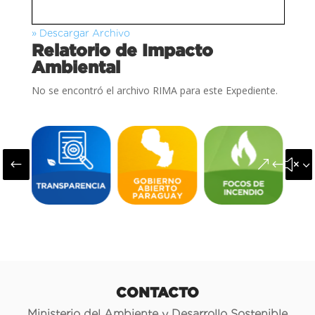
» Descargar Archivo
Relatorio de Impacto
Ambiental
No se encontró el archivo RIMA para este Expediente.
#
&#x3
CONTACTO
Ministerio del Ambiente y Desarrollo Sostenible