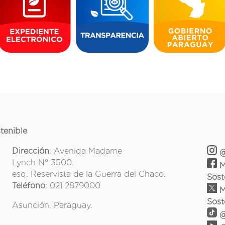
tenible
Dirección
: Avenida Madame
@
Lynch N° 3500.
M
esq. Reservista de la Guerra del Chaco.
Sost
Teléfono
: 021 2879000
M
Sost
Asunción, Paraguay.
@