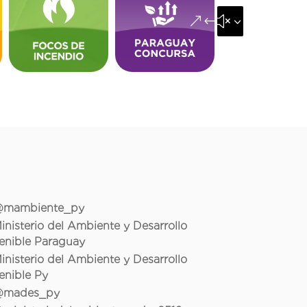
&#x35;
mambiente_py
inisterio del Ambiente y Desarrollo
enible Paraguay
inisterio del Ambiente y Desarrollo
enible Py
mades_py