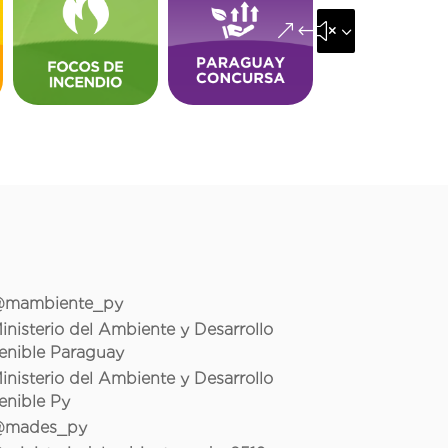
&#x35;
mambiente_py
inisterio del Ambiente y Desarrollo
enible Paraguay
inisterio del Ambiente y Desarrollo
enible Py
mades_py