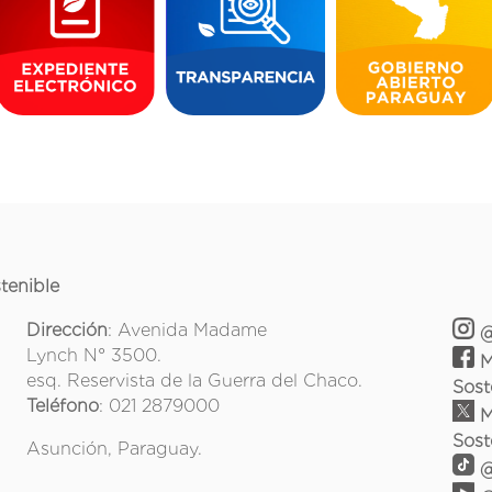
tenible
Dirección
: Avenida Madame
@
Lynch N° 3500.
M
esq. Reservista de la Guerra del Chaco.
Sost
Teléfono
: 021 2879000
M
Sost
Asunción, Paraguay.
@