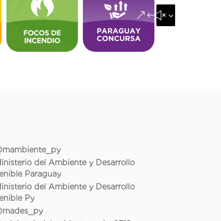
&#x35;
mambiente_py
inisterio del Ambiente y Desarrollo
enible Paraguay
inisterio del Ambiente y Desarrollo
enible Py
mades_py