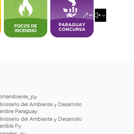
&#x35;
mambiente_py
inisterio del Ambiente y Desarrollo
enible Paraguay
inisterio del Ambiente y Desarrollo
enible Py
mades_py