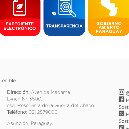
tenible
Dirección
: Avenida Madame
@
Lynch N° 3500.
M
esq. Reservista de la Guerra del Chaco.
Sost
Teléfono
: 021 2879000
M
Sost
Asunción, Paraguay.
@