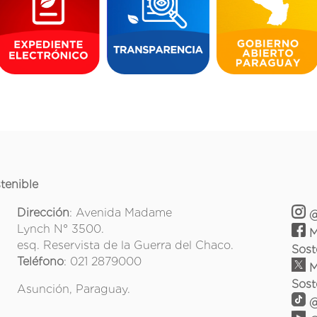
tenible
Dirección
: Avenida Madame
@
Lynch N° 3500.
M
esq. Reservista de la Guerra del Chaco.
Sost
Teléfono
: 021 2879000
M
Sost
Asunción, Paraguay.
@