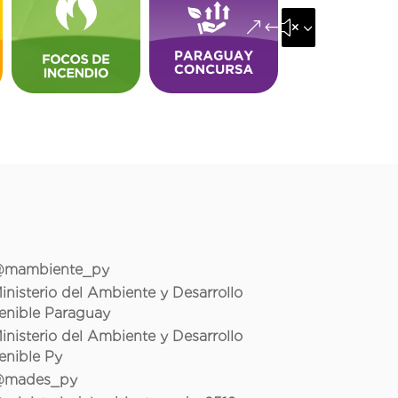
&#x35;
mambiente_py
inisterio del Ambiente y Desarrollo
enible Paraguay
inisterio del Ambiente y Desarrollo
enible Py
mades_py