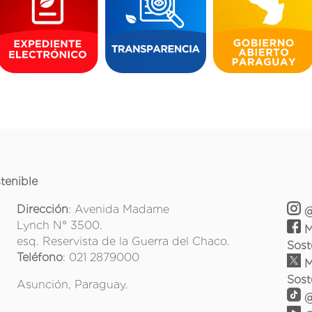
tenible
Dirección
: Avenida Madame
@
Lynch N° 3500.
M
esq. Reservista de la Guerra del Chaco.
Sost
Teléfono
: 021 2879000
M
Sost
Asunción, Paraguay.
@