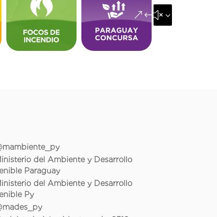
&#x35;
mambiente_py
inisterio del Ambiente y Desarrollo
enible Paraguay
inisterio del Ambiente y Desarrollo
enible Py
mades_py