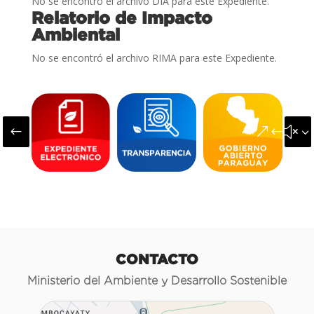
No se encontró el archivo DIA para este Expediente.
Relatorio de Impacto
Ambiental
No se encontró el archivo RIMA para este Expediente.
#
&#x3
CONTACTO
Ministerio del Ambiente y Desarrollo Sostenible