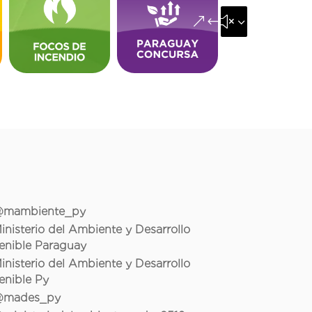
&#x35;
mambiente_py
inisterio del Ambiente y Desarrollo
enible Paraguay
inisterio del Ambiente y Desarrollo
enible Py
mades_py