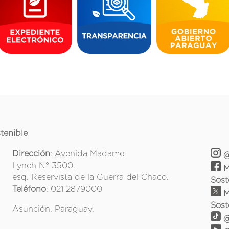
tenible
Dirección
: Avenida Madame
@
Lynch N° 3500.
M
esq. Reservista de la Guerra del Chaco.
Sost
Teléfono
: 021 2879000
M
Sost
Asunción, Paraguay.
@