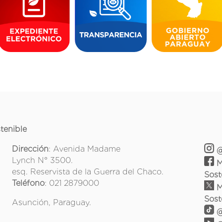
tenible
Dirección
: Avenida Madame
@
Lynch N° 3500.
M
esq. Reservista de la Guerra del Chaco.
Sost
Teléfono
: 021 2879000
M
Sost
Asunción, Paraguay.
@