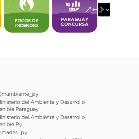
&#x35;
mambiente_py
inisterio del Ambiente y Desarrollo
enible Paraguay
inisterio del Ambiente y Desarrollo
enible Py
mades_py