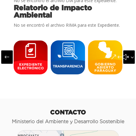
No se encontró el archivo DIA para este Expediente.
Relatorio de Impacto
Ambiental
No se encontró el archivo RIMA para este Expediente.
#
&#x3
CONTACTO
Ministerio del Ambiente y Desarrollo Sostenible