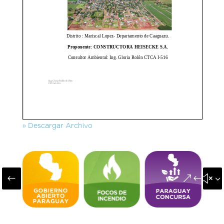
» Descargar Archivo
#
&#x3