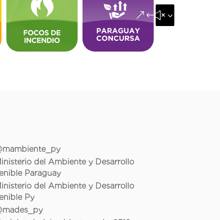
&#x35;
mambiente_py
inisterio del Ambiente y Desarrollo
enible Paraguay
inisterio del Ambiente y Desarrollo
enible Py
mades_py