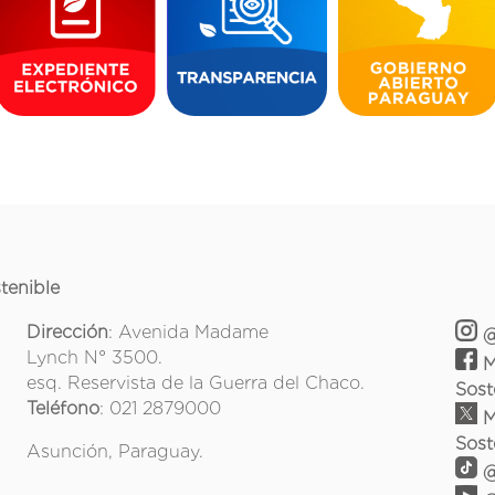
tenible
Dirección
: Avenida Madame
@
Lynch N° 3500.
M
esq. Reservista de la Guerra del Chaco.
Sost
Teléfono
: 021 2879000
M
Sost
Asunción, Paraguay.
@