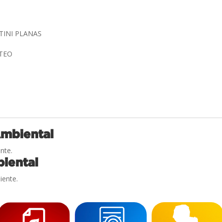
TINI PLANAS
 TEO
Ambiental
nte.
iental
iente.