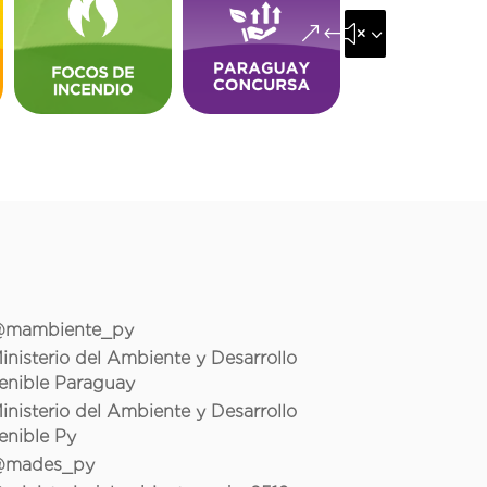
&#x35;
mambiente_py
inisterio del Ambiente y Desarrollo
enible Paraguay
inisterio del Ambiente y Desarrollo
enible Py
mades_py