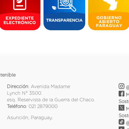
tenible
Dirección
: Avenida Madame
@
Lynch N° 3500.
M
esq. Reservista de la Guerra del Chaco.
Sost
Teléfono
: 021 2879000
M
Sost
Asunción, Paraguay.
@