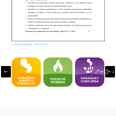
» Descargar Archivo
#
&#x3