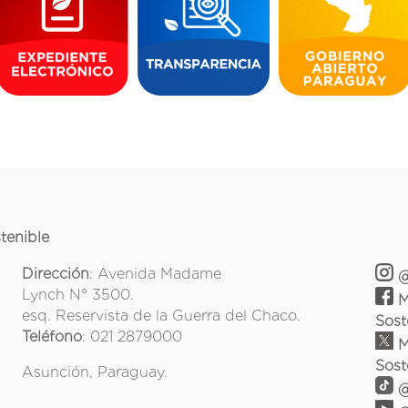
tenible
Dirección
: Avenida Madame
@
Lynch N° 3500.
M
esq. Reservista de la Guerra del Chaco.
Sost
Teléfono
: 021 2879000
M
Sost
Asunción, Paraguay.
@