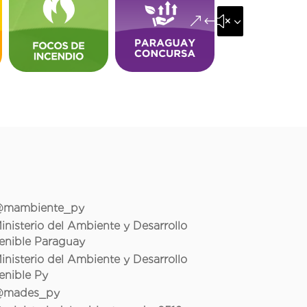
&#x35;
mambiente_py
inisterio del Ambiente y Desarrollo
enible Paraguay
inisterio del Ambiente y Desarrollo
enible Py
mades_py