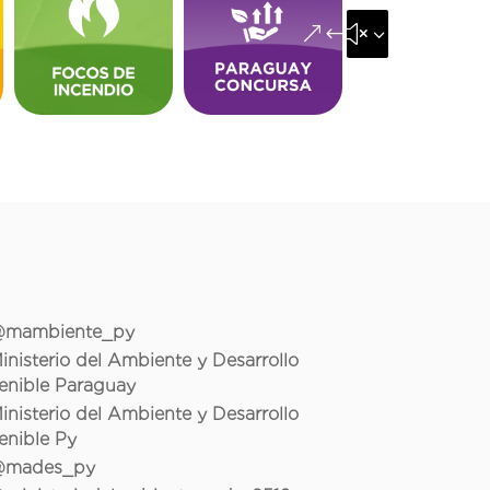
&#x35;
mambiente_py
inisterio del Ambiente y Desarrollo
enible Paraguay
inisterio del Ambiente y Desarrollo
enible Py
mades_py