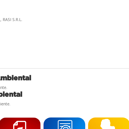
 RASI S.R.L.
Ambiental
nte.
iental
iente.