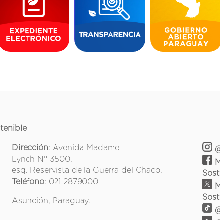
tenible
Dirección
: Avenida Madame
@
Lynch N° 3500.
M
esq. Reservista de la Guerra del Chaco.
Sost
Teléfono
: 021 2879000
M
Sost
Asunción, Paraguay.
@