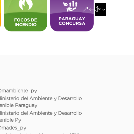
&#x35;
mambiente_py
inisterio del Ambiente y Desarrollo
enible Paraguay
inisterio del Ambiente y Desarrollo
enible Py
mades_py