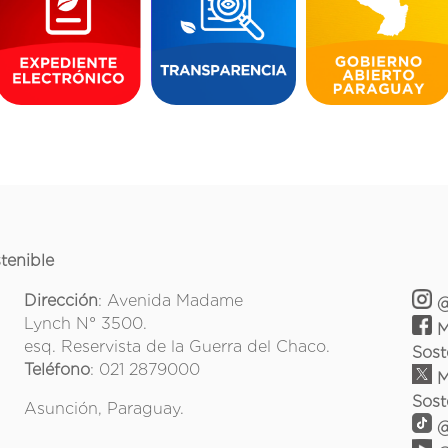
tenible
Dirección
: Avenida Madame
@
Lynch N° 3500.
M
esq. Reservista de la Guerra del Chaco.
Sost
Teléfono
: 021 2879000
M
Sost
Asunción, Paraguay.
@