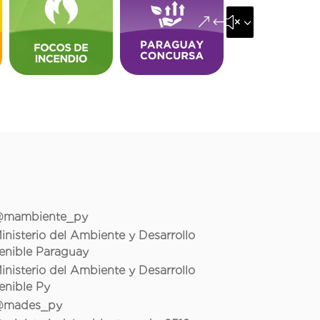
&#x35;
mambiente_py
inisterio del Ambiente y Desarrollo
enible Paraguay
inisterio del Ambiente y Desarrollo
enible Py
mades_py