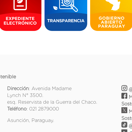
tenible
Dirección
: Avenida Madame
@
Lynch N° 3500.
M
esq. Reservista de la Guerra del Chaco.
Sost
Teléfono
: 021 2879000
M
Sost
Asunción, Paraguay.
@