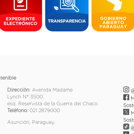
tenible
Dirección
: Avenida Madame
@
Lynch N° 3500.
M
esq. Reservista de la Guerra del Chaco.
Sost
Teléfono
: 021 2879000
M
Sost
Asunción, Paraguay.
@