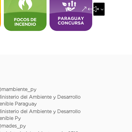
&#x35;
mambiente_py
inisterio del Ambiente y Desarrollo
enible Paraguay
inisterio del Ambiente y Desarrollo
enible Py
mades_py