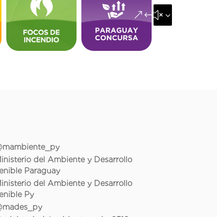
&#x35;
mambiente_py
inisterio del Ambiente y Desarrollo
enible Paraguay
inisterio del Ambiente y Desarrollo
enible Py
mades_py