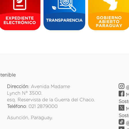
tenible
Dirección
: Avenida Madame
@
Lynch N° 3500.
M
esq. Reservista de la Guerra del Chaco.
Sost
Teléfono
: 021 2879000
M
Sost
Asunción, Paraguay.
@