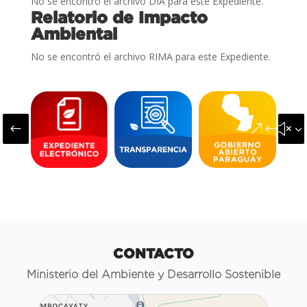
No se encontró el archivo DIA para este Expediente.
Relatorio de Impacto
Ambiental
No se encontró el archivo RIMA para este Expediente.
#
&#x3
CONTACTO
Ministerio del Ambiente y Desarrollo Sostenible