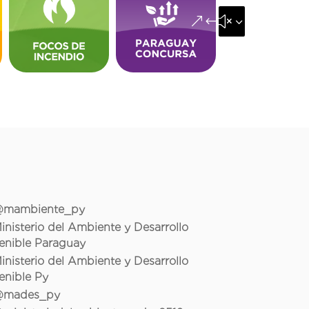
&#x35;
mambiente_py
inisterio del Ambiente y Desarrollo
enible Paraguay
inisterio del Ambiente y Desarrollo
enible Py
mades_py