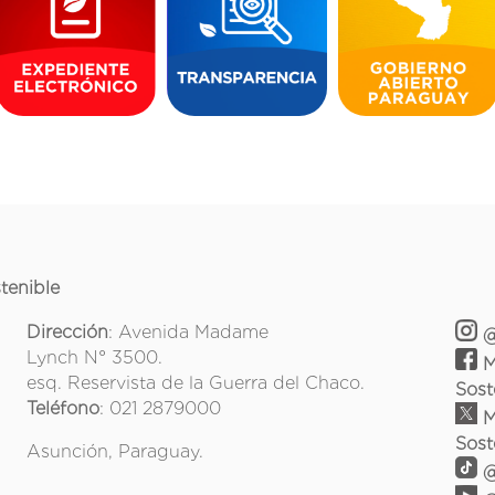
tenible
Dirección
: Avenida Madame
@
Lynch N° 3500.
M
esq. Reservista de la Guerra del Chaco.
Sost
Teléfono
: 021 2879000
M
Sost
Asunción, Paraguay.
@