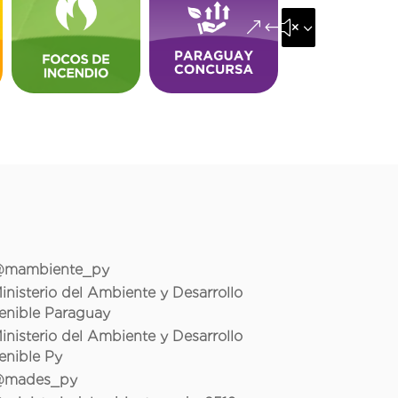
&#x35;
mambiente_py
inisterio del Ambiente y Desarrollo
enible Paraguay
inisterio del Ambiente y Desarrollo
enible Py
mades_py