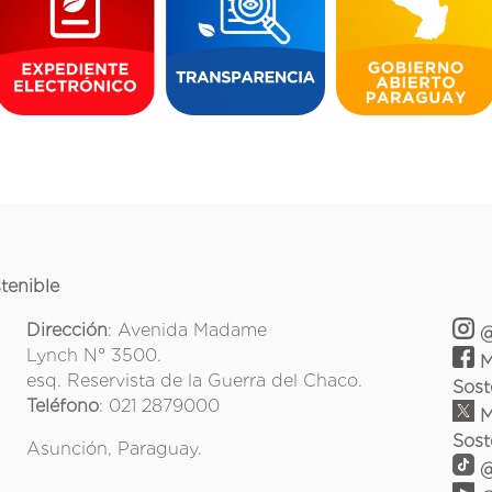
tenible
Dirección
: Avenida Madame
@
Lynch N° 3500.
M
esq. Reservista de la Guerra del Chaco.
Sost
Teléfono
: 021 2879000
M
Sost
Asunción, Paraguay.
@