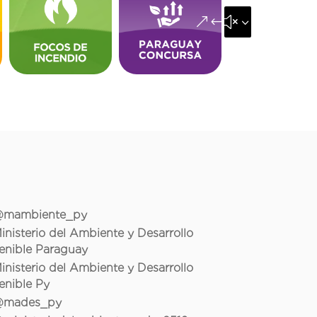
&#x35;
mambiente_py
inisterio del Ambiente y Desarrollo
enible Paraguay
inisterio del Ambiente y Desarrollo
enible Py
mades_py