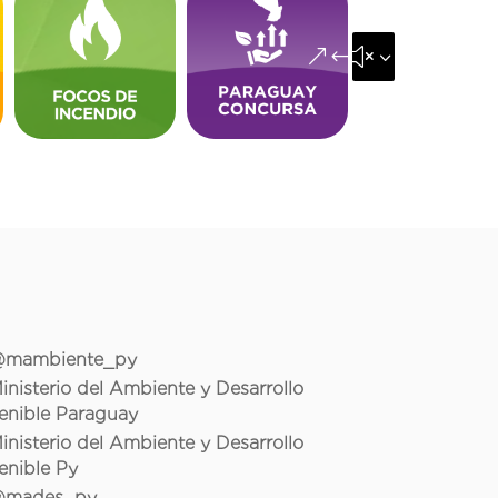
&#x35;
mambiente_py
inisterio del Ambiente y Desarrollo
enible Paraguay
inisterio del Ambiente y Desarrollo
enible Py
mades_py