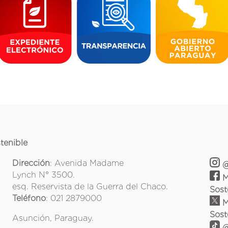
tenible
Dirección
: Avenida Madame
@
Lynch N° 3500.
M
esq. Reservista de la Guerra del Chaco.
Sost
Teléfono
: 021 2879000
M
Sost
Asunción, Paraguay.
@