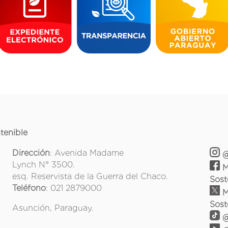
tenible
Dirección
: Avenida Madame
@
Lynch N° 3500.
M
esq. Reservista de la Guerra del Chaco.
Sost
Teléfono
: 021 2879000
M
Sost
Asunción, Paraguay.
@