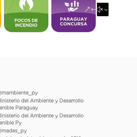
&#x35;
mambiente_py
inisterio del Ambiente y Desarrollo
enible Paraguay
inisterio del Ambiente y Desarrollo
enible Py
mades_py