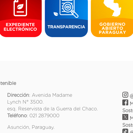
tenible
Dirección
: Avenida Madame
@
Lynch N° 3500.
M
esq. Reservista de la Guerra del Chaco.
Sost
Teléfono
: 021 2879000
M
Sost
Asunción, Paraguay.
@