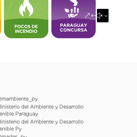
&#x35;
mambiente_py
inisterio del Ambiente y Desarrollo
enible Paraguay
inisterio del Ambiente y Desarrollo
enible Py
mades_py