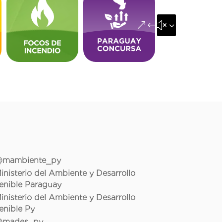
&#x35;
mambiente_py
inisterio del Ambiente y Desarrollo
enible Paraguay
inisterio del Ambiente y Desarrollo
enible Py
mades_py