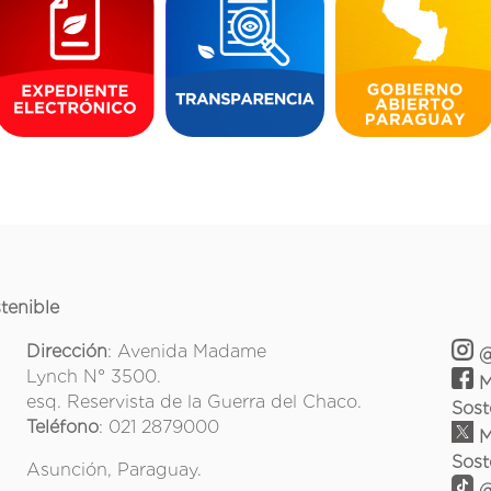
tenible
Dirección
: Avenida Madame
@
Lynch N° 3500.
M
esq. Reservista de la Guerra del Chaco.
Sost
Teléfono
: 021 2879000
M
Sost
Asunción, Paraguay.
@