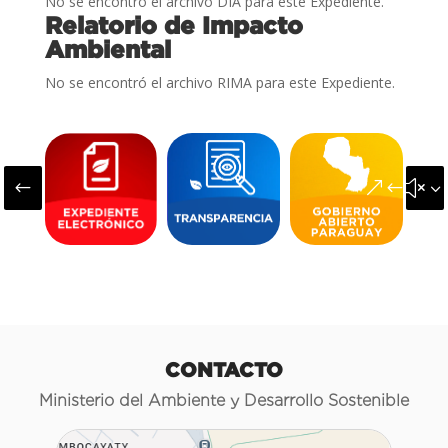
No se encontró el archivo DIA para este Expediente.
Relatorio de Impacto
Ambiental
No se encontró el archivo RIMA para este Expediente.
#
&#x3
CONTACTO
Ministerio del Ambiente y Desarrollo Sostenible